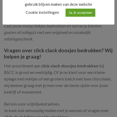
creëer je altijd een blijvende indruk. Deze bedrukte
gebruik blijven maken van deze website
snoepblikjes zijn een succes bij elke doelgroep en elk
Cookie instellingen
Ja, ik accepteer
moment van het jaar.
Laat jouw snoep blikjes bedrukken en verras je klanten,
gasten of collega’s met een origineel en smakelijk
relatiegeschenk.
Vragen over click clack doosjes bedrukken? Wij
helpen je graag!
Het assortiment aan
click clack doosjes bedrukken
bij
BSCC is groot en veelzijdig. Of je nu kiest voor een kleine
oplage met mintjes of een grotere batch met luxe chocolade,
wij denken graag met je mee over de beste optie voor jouw
bedrijf of evenement.
Bel ons voor vrijblijvend advies.
Je kunt ook eenvoudig mailen met je wensen of vragen over
click clack blikjes met bedrukking
.