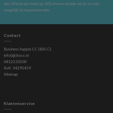
een offerte op maat
op. Wij streven ernaar om je zo snel
mogelijk te beantwoorden.
Contact
Business Supply CC (BSCC)
info(@)bscc.nl
0412233100
KvK 54295459
Sitemap
Klantenservice