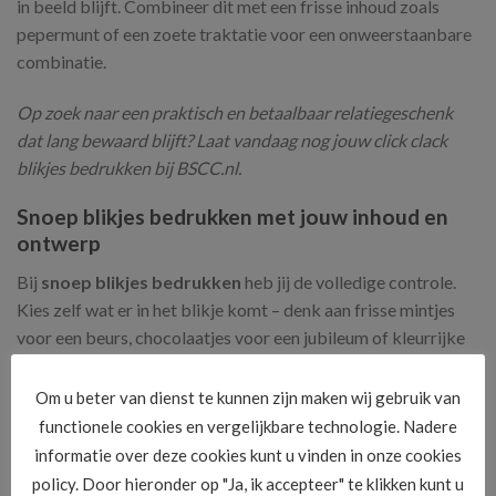
in beeld blijft. Combineer dit met een frisse inhoud zoals
pepermunt of een zoete traktatie voor een onweerstaanbare
combinatie.
Op zoek naar een praktisch en betaalbaar relatiegeschenk
dat lang bewaard blijft? Laat vandaag nog jouw click clack
blikjes bedrukken bij BSCC.nl.
Snoep blikjes bedrukken met jouw inhoud en
ontwerp
Bij
snoep blikjes bedrukken
heb jij de volledige controle.
Kies zelf wat er in het blikje komt – denk aan frisse mintjes
voor een beurs, chocolaatjes voor een jubileum of kleurrijke
snoepjes voor een bruiloft of evenement. De mogelijkheden
zijn eindeloos en de bedrukking is volledig op maat.
Om u beter van dienst te kunnen zijn maken wij gebruik van
functionele cookies en vergelijkbare technologie. Nadere
Of je nu kiest voor een strak logo, een feestelijke afbeelding
informatie over deze cookies kunt u vinden in onze cookies
of een speelse boodschap – met
snoep blikjes bedrukken
policy. Door hieronder op "Ja, ik accepteer" te klikken kunt u