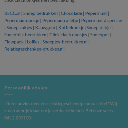
BSCC.nl
|
Snoep bedrukken
|
Chocolade
|
Pepermunt
|
Pepermuntdoosje
|
Pepermuntrolletje
|
Pepermunt dispenser
|
Snoep zakjes
|
Kauwgom
|
Koffiekoekje
|
Snoep blikje
|
Snoepblik bedrukken
|
Click clack doosjes
|
Snoeppot
|
Flowpack
|
Lollies
|
Snoepjes-bedrukken.nl
|
Relatiegeschenken-drukken.nl
|
Persoonlijk advies
Direct advies over een relatiegeschenk/promoartikel? Wij
staan voor je klaar om je verder te helpen. Bel onze sales
0412 233100.