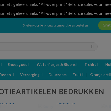
ar iets geheel unieks? All-over print? Bel onze sales voor me
ar iets geheel unieks? All-over print? Bel onze sales voor me
Grat
Snel en voordelig jouw promoartikelen bestellen
Snoepgoed
Waterflesjes & Bidons
T shirt
Hui
Tassen
Verzorging
Duurzaam
Fruit
Oranje arti
TIEARTIKELEN BEDRUKKEN
STRESSBAL
BADGE
RODUCTEN
7 PRODUCTEN