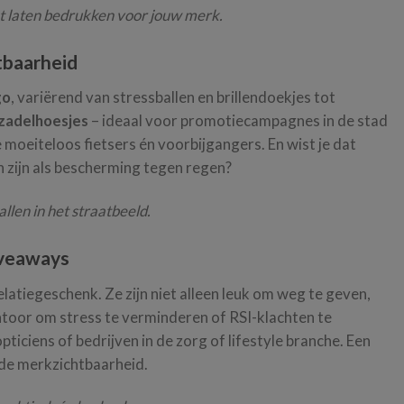
nt laten bedrukken voor jouw merk.
tbaarheid
go
, variërend van stressballen en brillendoekjes tot
zadelhoesjes
– ideaal voor promotiecampagnes in de stad
 moeiteloos fietsers én voorbijgangers. En wist je dat
 zijn als bescherming tegen regen?
len in het straatbeeld.
giveaways
elatiegeschenk. Ze zijn niet alleen leuk om weg te geven,
toor om stress te verminderen of RSI-klachten te
pticiens of bedrijven in de zorg of lifestyle branche. Een
ende merkzichtbaarheid.