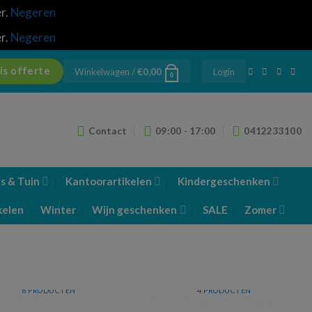
er.
Negeren
er.
Negeren
is offerte
Winkelwagen /
€
0,00
Login
0
Contact
09:00 - 17:00
0412233100
s & Tuin
Kantoorartikelen
Kindergeschenken
kelen
Winter
Wijn geschenken
SALE
Zomer
GOEDKOPE
BRILLENDOEKJES
SLEUTELHANGER
6 PRODUCTEN
4 PRODUCTEN
METALEN