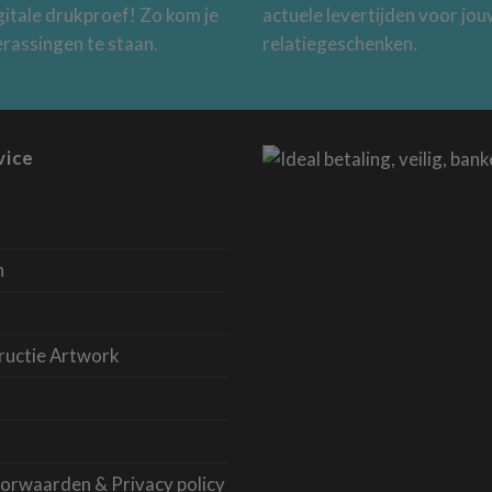
gitale drukproef! Zo kom je
actuele levertijden voor jo
erassingen te staan.
relatiegeschenken.
vice
n
ructie Artwork
orwaarden & Privacy policy