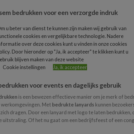
sem bedrukken voor een verzorgde indruk
m bedrukken
is een origineel en functioneel relatiegeschenk
m u beter van dienst te kunnen zijn maken wij gebruik van
 verzorging. Vooral in de koudere maanden zijn
lippenbalsem
unctionele cookies en vergelijkbare technologie. Nadere
manier onder de aandacht te brengen. De bedrukking wordt
nformatie over deze cookies kunt u vinden in onze cookies
htbaar blijft, zelfs bij dagelijks gebruik. Door lippenbalsems
olicy. Door hieronder op "Ja, ik accepteer" te klikken kunt u
beeld komt.
ebruik blijven maken van deze website
Cookie instellingen
Ja, ik accepteer
 nog lippenbalsem bedrukken en combineer verzorging met zi
bedrukken voor events en dagelijks gebruik
drukken
is een bewezen effectieve manier om je merk of be
in werkomgevingen. Met
bedrukte lanyards
kunnen bezoekers
 zich dragen. Door een lanyard met logo te laten bedrukken, c
 uitstraling. Of het nu gaat om een bedrijfsfeest of een con