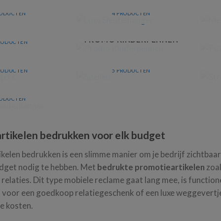
NYARDS
LUXE SLEUTELHANGER
RODUCTEN
4 PRODUCTEN
ROMO
PROMO KINDERPENNEN
RODUCTEN
ELHANGERS
SPELLEN
RODUCTEN
5 PRODUCTEN
KLAMP
ELHANGER
RODUCTEN
rtikelen bedrukken voor elk budget
kelen bedrukken is een slimme manier om je bedrijf zichtbaar
dget nodig te hebben. Met
bedrukte promotieartikelen
zoal
n relaties. Dit type mobiele reclame gaat lang mee, is functi
st voor een goedkoop relatiegeschenk of een luxe weggevertj
e kosten.