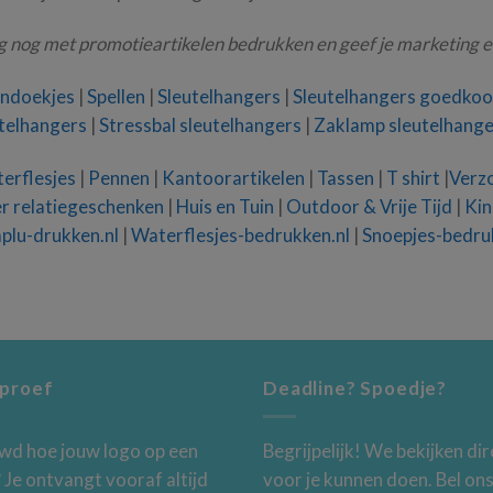
g nog met promotieartikelen bedrukken en geef je marketing e
endoekjes
|
Spellen
|
Sleutelhangers
|
Sleutelhangers goedko
telhangers
|
Stressbal sleutelhangers
|
Zaklamp sleutelhange
erflesjes
|
Pennen
|
Kantoorartikelen
|
Tassen
|
T shirt
|
Verzo
 relatiegeschenken
|
Huis en Tuin
|
Outdoor & Vrije Tijd
|
Kin
plu-drukken.nl
|
Waterflesjes-bedrukken.nl
|
Snoepjes-bedru
kproef
Deadline? Spoedje?
euwd hoe jouw logo op een
Begrijpelijk! We bekijken di
? Je ontvangt vooraf altijd
voor je kunnen doen. Bel on