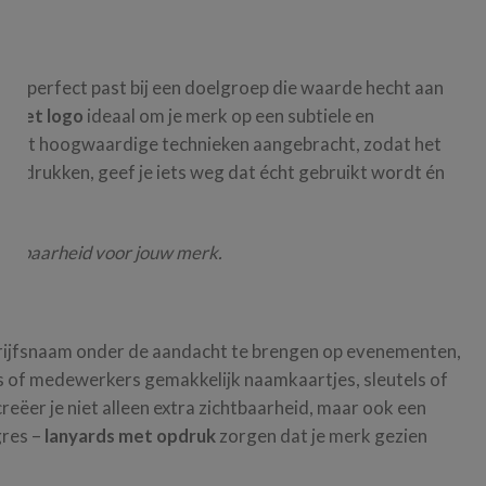
 dat perfect past bij een doelgroep die waarde hecht aan
s met logo
ideaal om je merk op een subtiele en
 met hoogwaardige technieken aangebracht, zodat het
 te bedrukken, geef je iets weg dat écht gebruikt wordt én
chtbaarheid voor jouw merk.
drijfsnaam onder de aandacht te brengen op evenementen,
 of medewerkers gemakkelijk naamkaartjes, sleutels of
reëer je niet alleen extra zichtbaarheid, maar ook een
gres –
lanyards met opdruk
zorgen dat je merk gezien