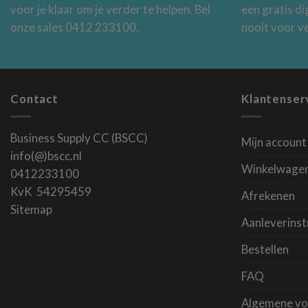
voor je klaar om je verder te helpen. Bel
een gratis di
onze sales 0412 233100.
nooit voor v
Contact
Klantenser
Business Supply CC (BSCC)
Mijn account
info(@)bscc.nl
Winkelwage
0412233100
KvK 54295459
Afrekenen
Sitemap
Aanleverinst
Bestellen
FAQ
Algemene vo