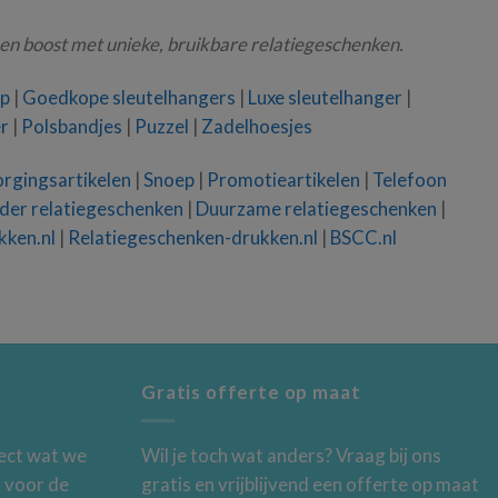
en boost met unieke, bruikbare relatiegeschenken.
op
|
Goedkope sleutelhangers
|
Luxe sleutelhanger
|
r
|
Polsbandjes
|
Puzzel
|
Zadelhoesjes
rgingsartikelen
|
Snoep
|
Promotieartikelen
|
Telefoon
der relatiegeschenken
|
Duurzame relatiegeschenken
|
kken.nl
|
Relatiegeschenken-drukken.nl
|
BSCC.nl
Gratis offerte op maat
rect wat we
Wil je toch wat anders? Vraag bij ons
s voor de
gratis en
vrijblijvend een offerte op maat