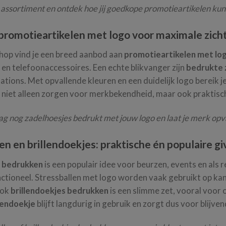
 assortiment en ontdek hoe jij goedkope promotieartikelen ku
 promotieartikelen met logo voor maximale zich
hop vind je een breed aanbod aan
promotieartikelen met lo
 en telefoonaccessoires. Een echte blikvanger zijn
bedrukte 
tions. Met opvallende kleuren en een duidelijk logo bereik je
 niet alleen zorgen voor merkbekendheid, maar ook praktisch
g nog zadelhoesjes bedrukt met jouw logo en laat je merk opval
en en brillendoekjes: praktische én populaire 
n bedrukken
is een populair idee voor beurzen, events en als r
ctioneel. Stressballen met logo worden vaak gebruikt op kan
Ook
brillendoekjes bedrukken
is een slimme zet, vooral voor o
lendoekje
blijft langdurig in gebruik en zorgt dus voor blijv