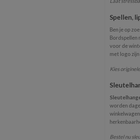
Laat stressba
Spellen, l
Ben je op zoe
Bordspellen m
voor de wint
met logo zijn
Kies originel
Sleutelha
Sleutelhang
worden dagel
winkelwagenm
herkenbaarhe
Bestel nu sle