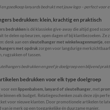
l en goedkoop lanyards bedrukt met jouw logo – perfect voor 
gers bedrukken: klein, krachtig en praktisch
ers bedrukken
is dé klassieke give-away die altijd goed scoor
it te delen op beurzen, open dagen of bij klantbezoeken. Ze z
n: denk aan een
sleutelhanger met winkelwagenmuntje
, ee
lhangers met opdruk
zorgen voor langdurige merkzichtbaarh
n, rugzakken of tassen.
eutelhangers bedrukken en geef je doelgroep een blijvend prak
rtikelen bedrukken voor elk type doelgroep
t voor een
lippenbalsem, lanyard of sleutelhanger
, met
prom
 binnen elk budget. Relatiegeschenken zoals deze zijn perfe
et voor nieuwe klanten. Door promotionele artikelen te late
d van je merk op een toegankelijke én duurzame manier.