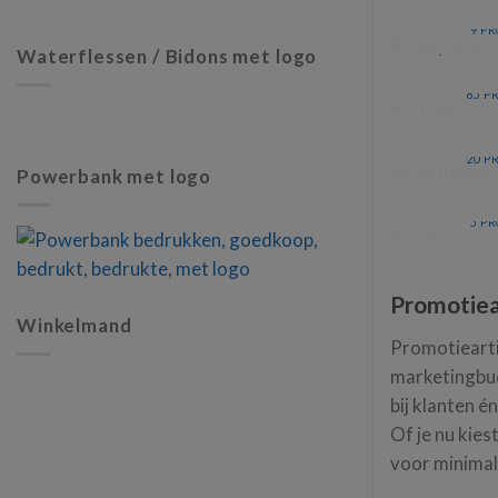
LA
9 P
Waterflessen / Bidons met logo
P
85 P
SLEUT
20 P
Powerbank met logo
ZA
SLEUT
5 P
Promotiea
Winkelmand
Promotiearti
marketingbu
bij klanten é
Of je nu kie
voor minimal