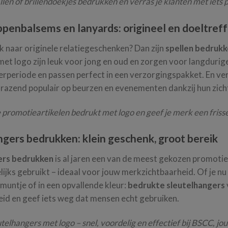
llen of brillendoekjes bedrukken en verras je klanten met iets
ippenbalsems en lanyards: origineel en doeltref
k naar originele relatiegeschenken? Dan zijn
spellen bedruk
et logo zijn leuk voor jong en oud en zorgen voor langdurige
erperiode en passen perfect in een verzorgingspakket. En v
 razend populair op beurzen en evenementen dankzij hun zicht
e promotieartikelen bedrukt met logo en geef je merk een frisse 
ngers bedrukken: klein geschenk, groot bereik
ers bedrukken
is al jaren een van de meest gekozen promotie
ijks gebruikt – ideaal voor jouw merkzichtbaarheid. Of je nu
untje of in een opvallende kleur:
bedrukte sleutelhangers
id en geef iets weg dat mensen echt gebruiken.
utelhangers met logo – snel, voordelig en effectief bij BSCC, jo