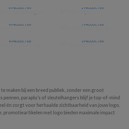
SLEUTELHANGERS
POLSBANDJES
8 PRODUCTEN
2 PRODUCTEN
SLEUTELHANGER
PUZZEL
GOEDKOOP
4 PRODUCTEN
7 PRODUCTEN
STRESSBAL
SLEUTELHANGER
ZADELHOESJES
4 PRODUCTEN
3 PRODUCTEN
 te maken bij een breed publiek, zonder een groot
s pennen, paraplu’s of sleutelhangers blijf je top-of-mind
oneel én zorgt voor herhaalde zichtbaarheid van jouw logo.
e, promotieartikelen met logo bieden maximale impact