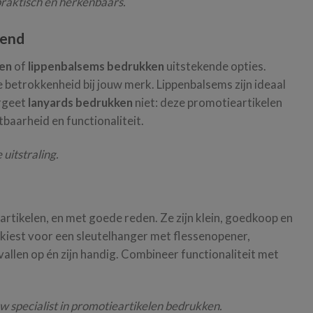
 praktisch én herkenbaars.
fend
ken
of
lippenbalsems bedrukken
uitstekende opties.
 betrokkenheid bij jouw merk. Lippenbalsems zijn ideaal
ergeet
lanyards bedrukken
niet: deze promotieartikelen
baarheid en functionaliteit.
uitstraling.
artikelen, en met goede reden. Ze zijn klein, goedkoop en
 kiest voor een sleutelhanger met flessenopener,
vallen op én zijn handig. Combineer functionaliteit met
uw specialist in promotieartikelen bedrukken.