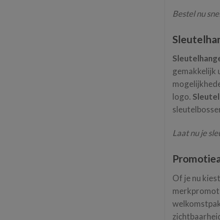
Bestel nu sne
Sleutelhan
Sleutelhang
gemakkelijk u
mogelijkhede
logo.
Sleute
sleutelbosse
Laat nu je sl
Promotiea
Of je nu kies
merkpromotie
welkomstpakk
zichtbaarhei