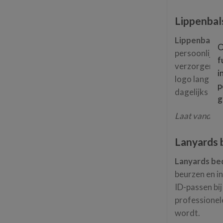
Lippenbal
Lippenbalse
O
persoonlijke
f
verzorgende 
i
logo lang zic
p
dagelijks in 
g
Laat vandaag
Lanyards 
Lanyards be
beurzen en 
ID-passen bij
professionele
wordt.