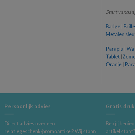
Start vandaa
Badge
|
Brill
Metalen sleu
Paraplu
|
Wat
Tablet
|
Zomer
Oranje
|
Para
Persoonlijk advies
Gratis dru
Direct advies over een
Ben jij beni
relatiegeschenk/promoartikel? Wij staan
artikel staat