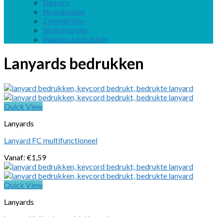
Slippers
Strandballen
Zonnebrillen
Strandstoelen
Waaiers bedrukken
Lanyards bedrukken
Quick View
Lanyards
Lanyard FC multifunctioneel
Vanaf:
€
1,59
Quick View
Lanyards