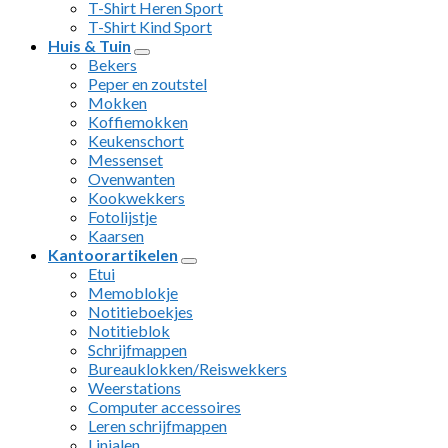
T-Shirt Heren Sport
T-Shirt Kind Sport
Huis & Tuin
Bekers
Peper en zoutstel
Mokken
Koffiemokken
Keukenschort
Messenset
Ovenwanten
Kookwekkers
Fotolijstje
Kaarsen
Kantoorartikelen
Etui
Memoblokje
Notitieboekjes
Notitieblok
Schrijfmappen
Bureauklokken/Reiswekkers
Weerstations
Computer accessoires
Leren schrijfmappen
Linialen