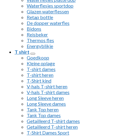
Waterflesjes sportdop
Glazen waterflessen
Retap bottle
De dopper waterfles
Bidons
Reisbeker
Thermos fles
Energyblikje
T shirt
Goedkoop
Kleine oplage
T-shirt dames
T-shirt heren
T-Shirt kind
V-hals T-shirt heren
V-hals T-shirt dames
Long Sleeve heren
Long Sleeve dames
Tank Top heren
Tank Top dames
Getailleerd T-shirt dames
Getailleerd T-shirt heren
T-Shirt Dames Sport