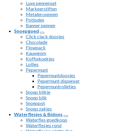
Luxe pennenset
Markeerstiften
Metalen pennen
Potloden
Banner pennen
Snoepgoed
Click clack doosjes
Chocolade
Flowpack
Kauwgom
Koffiekoekjes
Lollies
Pepermunt
Pepermuntdoosjes
Pepermunt dispenser
Pepermuntrolletjes
Snoep blikje
Snoep blik
Snoeppot
Snoep zakjes
Waterflesjes & Bidons
Waterfles goedkoop
Waterflesjes rond
Waterflesjes platte dop