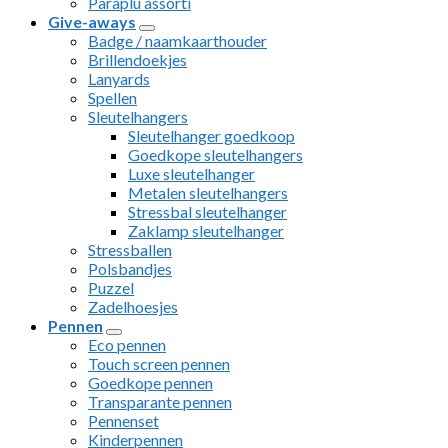
Paraplu assorti
Give-aways
Badge / naamkaarthouder
Brillendoekjes
Lanyards
Spellen
Sleutelhangers
Sleutelhanger goedkoop
Goedkope sleutelhangers
Luxe sleutelhanger
Metalen sleutelhangers
Stressbal sleutelhanger
Zaklamp sleutelhanger
Stressballen
Polsbandjes
Puzzel
Zadelhoesjes
Pennen
Eco pennen
Touch screen pennen
Goedkope pennen
Transparante pennen
Pennenset
Kinderpennen