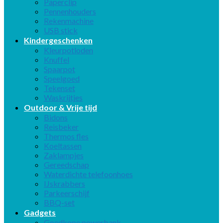
Paperclip
Pennenhouders
Rekenmachine
USB stick
Kindergeschenken
Kleurpotloden
Knuffel
Spaarpot
Speelgoed
Tekenset
Waskrijtjes
Outdoor & Vrije tijd
Bidons
Reisbeker
Thermos fles
Koeltassen
Zaklampjes
Gereedschap
Waterdichte telefoonhoes
IJskrabbers
Parkeerschijf
BBQ-set
Gadgets
Goedkope powerbank