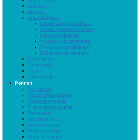
Lanyards
Spellen
Sleutelhangers
Sleutelhanger goedkoop
Goedkope sleutelhangers
Luxe sleutelhanger
Metalen sleutelhangers
Stressbal sleutelhanger
Zaklamp sleutelhanger
Stressballen
Polsbandjes
Puzzel
Zadelhoesjes
Pennen
Eco pennen
Touch screen pennen
Goedkope pennen
Transparante pennen
Pennenset
Kinderpennen
Luxe pennenset
Markeerstiften
Metalen pennen