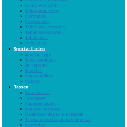
Luxe powerbank
Telefoon speaker
Oordopjes
Powerbanks
Telefoon accessoires
Tablet accessoires
Tablet hoes
Selfie stick
Sportartikelen
Sporthorloge
Sport handdoek
Springtouw
Sporttas
Stappentellers
Voetbal
Tassen
Katoenen tas
Jute tassen
Papieren tassen
Non woven tassen
Gelamineerde papieren tassen
Transparante tas, doorzichtige tas
Laptoptas