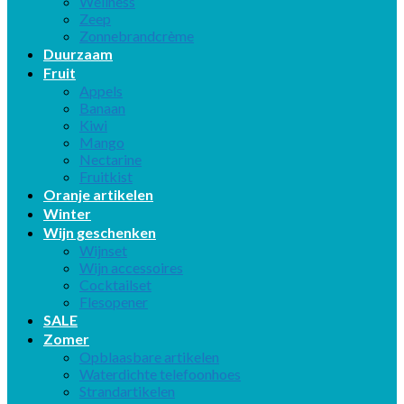
Wellness
Zeep
Zonnebrandcrème
Duurzaam
Fruit
Appels
Banaan
Kiwi
Mango
Nectarine
Fruitkist
Oranje artikelen
Winter
Wijn geschenken
Wijnset
Wijn accessoires
Cocktailset
Flesopener
SALE
Zomer
Opblaasbare artikelen
Waterdichte telefoonhoes
Strandartikelen