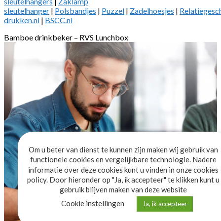
sleutelhangers
|
Zaklamp
sleutelhanger
|
Polsbandjes
|
Puzzel
|
Zadelhoesjes
|
Relatiegesc
drukken.nl
|
BSCC.nl
Bamboe drinkbeker – RVS Lunchbox
Om u beter van dienst te kunnen zijn maken wij gebruik van
functionele cookies en vergelijkbare technologie. Nadere
informatie over deze cookies kunt u vinden in onze cookies
policy. Door hieronder op "Ja, ik accepteer" te klikken kunt u
gebruik blijven maken van deze website
Cookie instellingen
Ja, ik accepteer