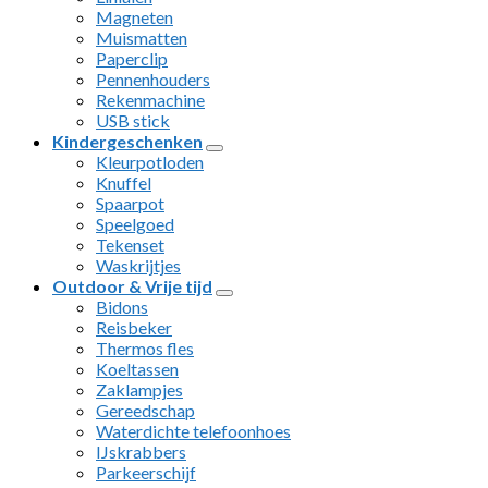
Magneten
Muismatten
Paperclip
Pennenhouders
Rekenmachine
USB stick
Kindergeschenken
Kleurpotloden
Knuffel
Spaarpot
Speelgoed
Tekenset
Waskrijtjes
Outdoor & Vrije tijd
Bidons
Reisbeker
Thermos fles
Koeltassen
Zaklampjes
Gereedschap
Waterdichte telefoonhoes
IJskrabbers
Parkeerschijf