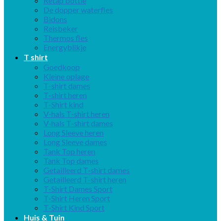
Retap bottle
De dopper waterfles
Bidons
Reisbeker
Thermos fles
Energyblikje
T shirt
Goedkoop
Kleine oplage
T-shirt dames
T-shirt heren
T-Shirt kind
V-hals T-shirt heren
V-hals T-shirt dames
Long Sleeve heren
Long Sleeve dames
Tank Top heren
Tank Top dames
Getailleerd T-shirt dames
Getailleerd T-shirt heren
T-Shirt Dames Sport
T-Shirt Heren Sport
T-Shirt Kind Sport
Huis & Tuin