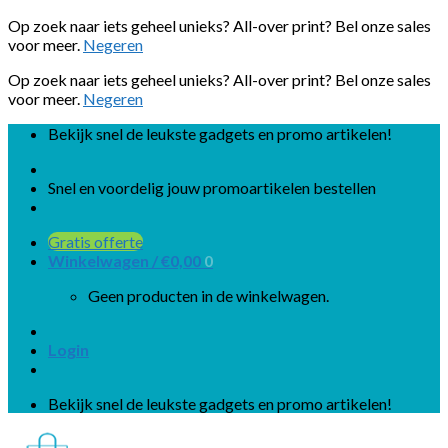
Op zoek naar iets geheel unieks? All-over print? Bel onze sales
voor meer.
Negeren
Op zoek naar iets geheel unieks? All-over print? Bel onze sales
voor meer.
Negeren
Skip
Bekijk snel de leukste gadgets en promo artikelen!
to
content
Snel en voordelig jouw promoartikelen bestellen
Gratis offerte
Winkelwagen /
€
0,00
0
Geen producten in de winkelwagen.
Login
Bekijk snel de leukste gadgets en promo artikelen!