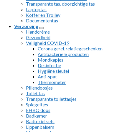
Transparante tas, doorzichtige tas
Laptoptas
Koffer en Trolley
Documententas
Verzorging
Handcrème
Gezondheid
Veiligheid COVID-19
Corona gerel. relatiegeschenken
Antibacteriële producten
Mondkapjes
Desinfectie
Hygiëne sleutel
Anti-spat
Thermometer
Pillendoosjes
Toilet tas
Transparante toilettasjes
Spiegeltjes
EHBO doos
Badkamer
Badtexiel sets
Lippenbalsem