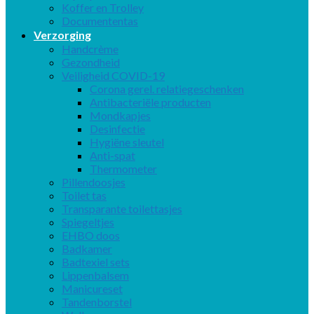
Koffer en Trolley
Documententas
Verzorging
Handcrème
Gezondheid
Veiligheid COVID-19
Corona gerel. relatiegeschenken
Antibacteriële producten
Mondkapjes
Desinfectie
Hygiëne sleutel
Anti-spat
Thermometer
Pillendoosjes
Toilet tas
Transparante toilettasjes
Spiegeltjes
EHBO doos
Badkamer
Badtexiel sets
Lippenbalsem
Manicureset
Tandenborstel