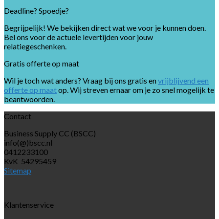
Deadline? Spoedje?
Begrijpelijk! We bekijken direct wat we voor je kunnen doen.
Bel ons voor de actuele levertijden voor jouw
relatiegeschenken.
Gratis offerte op maat
Wil je toch wat anders? Vraag bij ons gratis en
vrijblijvend een
offerte op maat
op. Wij streven ernaar om je zo snel mogelijk te
beantwoorden.
Contact
Business Supply CC (BSCC)
info(@)bscc.nl
0412233100
KvK 54295459
Sitemap
Klantenservice