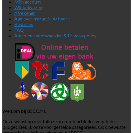
Mijn account
Winkelwagen
Afrekenen
Aanleverinstructie Artwork
Bestellen
FAQ
Algemene voorwaarden & Privacy policy
Welkom bij BSCC.NL
Onze webshop met talloze promotieartikelen voor ieder
budget. Bekijk onze voorgestelde categorieën. Ook bewuste
promotie & relatiegeschenken bij BSCC.