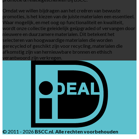
Omdat we willen bijdragen aan het creëren van bewuste
promoties, is het kiezen van de juiste materialen een essentieel.
Waar mogelijk, en met oog op functionaliteit en kwaliteit,
wordt onze collectie geleidelijk geüpgraded of vervangen door
nieuwere en duurzamere materialen. Dit betekent het
selecteren van hoogwaardige materialen die worden
gerecycled of geschikt zijn voor recycling, materialen die
afkomstig zijn van hernieuwbare bronnen en ethisch
verantwoord zijn verkregen.
© 2011 - 2026
BSCC.nl. Alle rechten voorbehouden