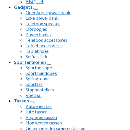
BBQ-set
Gadgets
Goedkope powerbank
Luxe powerbank
Telefoon speaker
Oordopjes
Powerbanks
Telefoon accessoires
Tablet accessoires
Tablet hoes
Selfie stick
Sportartikelen
Sporthorloge
Sport handdoek
Springtouw
Sporttas
Stappentellers
Voetbal
Tassen
Katoenen tas
Jute tassen
Papieren tassen
Non woven tassen
Gelamineerde papieren tassen