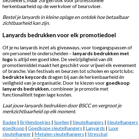
bezoekers, maar zorgen ook voor professionele
herkenbaarheid op de werkvloer of beursvloer.
Bestel je lanyards in kleine oplage en ontdek hoe betaalbaar
zichtbaarheid kan zijn.
Lanyards bedrukken voor elk promotiedoel
Of je nu lanyards inzet als giveaways, voor toegangspassen of
om personeel te onderscheiden –
lanyards bedrukken met
logo
is altijd een goed idee. De veelzijdigheid van dit
promotiemiddel maakt het geschikt voor vrijwel elk evenement
of branche. Van festivals en beurzen tot scholen en sportclubs:
bedrukte keycords
dragen bij aan de herkenbaarheid én
veiligheid van je organisatie. Door te kiezen voor
goedkoop
lanyards bedrukken
, combineer je promotie met
functionaliteit tegen lage kosten.
Laat jouw lanyards bedrukken door BSCC en vergroot je
merkzichtbaarheid op elk moment.
Badge
|
Brillendoekjes
|
Spellen
|
Sleutelhangers
|
Sleutelhangers
goedkoop
|
Goedkope sleutelhangers
|
Lanyards
|
Luxe
sleutelhanger
|
Metalen sleutelhangers
|
Stressbal