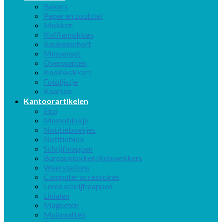
Bekers
Peper en zoutstel
Mokken
Koffiemokken
Keukenschort
Messenset
Ovenwanten
Kookwekkers
Fotolijstje
Kaarsen
Kantoorartikelen
Etui
Memoblokje
Notitieboekjes
Notitieblok
Schrijfmappen
Bureauklokken/Reiswekkers
Weerstations
Computer accessoires
Leren schrijfmappen
Linialen
Magneten
Muismatten