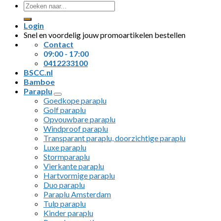
Zoeken
naar:
Login
Snel en voordelig jouw promoartikelen bestellen
Contact
09:00 - 17:00
0412233100
BSCC.nl
Bamboe
Paraplu
Goedkope paraplu
Golf paraplu
Opvouwbare paraplu
Windproof paraplu
Transparant paraplu, doorzichtige paraplu
Luxe paraplu
Stormparaplu
Vierkante paraplu
Hartvormige paraplu
Duo paraplu
Paraplu Amsterdam
Tulp paraplu
Kinder paraplu