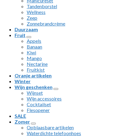
Manicureset
Tandenborstel
Wellness
Zeep
Zonnebrandcrème
Duurzaam
Fruit
Appels
Banaan
Kiwi
Mango
Nectarine
Fruitkist
Oranje artikelen
Winter
Wijn geschenken
Wijnset
Wijn accessoires
Cocktailset
Flesopener
SALE
Zomer
Opblaasbare artikelen
Waterdichte telefoonhoes