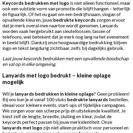
Keycords bedrukken met logo
is niet alleen functioneel, maar
ook een subtiele vorm van promotie die blijft hangen – letterlijk
én figuurlijk. Of het nu gaat om een bedrijfsnaam, slogan of
opvallende kleuren, jouw
bedrukte keycords
zorgen ervoor
dat je merk overal mee naartoe wordt genomen. Lanyards
worden vaak hergebruikt aan sleutelbossen, tassen of
telefoons, wat betekent dat je merk nog lang na het evenement
in beeld blijft. Dankzij onze hoogwaardige bedrukking blijven
logo en tekst langdurig zichtbaar, zelfs bij dagelijks gebruik.
Laat jouw keycords bedrukken met een opvallende boodschap
en val op in elke omgeving.
Lanyards met logo bedrukt – kleine oplage
mogelijk
Wil je
lanyards bedrukken in kleine oplage
? Geen probleem!
Bij ons kun je al vanaf 100 stuks
bedrukte lanyards
bestellen,
ideaal voor kleinere events, start-ups of tijdelijke campagnes.
We zorgen voor een scherpe prijs én uitstekende kwaliteit. Je
kiest zelf de lengte, breedte, sluiting en kleur, zodat de
keycords perfect passen bij jouw merkidentiteit. Onze
lanyards met logo
zijn niet alleen praktisch voor personeel en