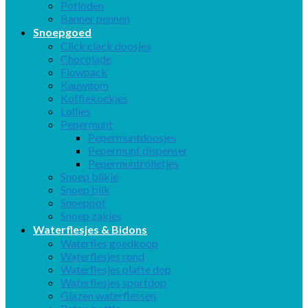
Potloden
Banner pennen
Snoepgoed
Click clack doosjes
Chocolade
Flowpack
Kauwgom
Koffiekoekjes
Lollies
Pepermunt
Pepermuntdoosjes
Pepermunt dispenser
Pepermuntrolletjes
Snoep blikje
Snoep blik
Snoeppot
Snoep zakjes
Waterflesjes & Bidons
Waterfles goedkoop
Waterflesjes rond
Waterflesjes platte dop
Waterflesjes sportdop
Glazen waterflessen